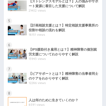
【ストレングスモデルとは？】人の強みやサポ
ート資源に着目した支援について解説
21402 views
5
【計画相談支援とは？】特定相談支援事業所の
役割や相談の流れを解説
18151 views
6
【IPS援助付き雇用とは？】精神障害の個別就
労支援についてわかりやすく解説
13943 views
7
【ピアサポートとは？】精神障害の当事者同士
のケアをわかりやすく解説
12286 views
8
人は何のために生きていくのか？
8591 views