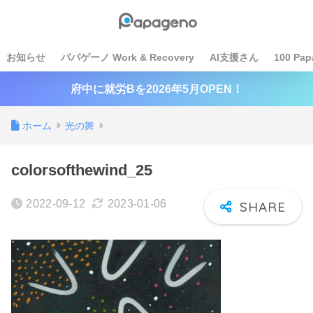
お知らせ
パパゲーノ Work & Recovery
AI支援さん
100 Pap
府中に就労Bを2026年5月OPEN！
ホーム
光の舞
colorsofthewind_25
2022-09-12
2023-01-06