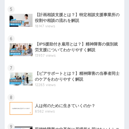
5
【計画相談支援とは？】特定相談支援事業所の
役割や相談の流れを解説
18147 views
6
【IPS援助付き雇用とは？】精神障害の個別就
労支援についてわかりやすく解説
13937 views
7
【ピアサポートとは？】精神障害の当事者同士
のケアをわかりやすく解説
12283 views
8
人は何のために生きていくのか？
8582 views
9