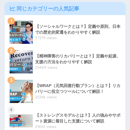
同じカテゴリーの人気記事
1
【ソーシャルワークとは？】定義や原則、日本
での歴史的変遷をわかりやすく解説
37379 views
2
【精神障害のリカバリーとは？】定義や起源、
支援の方法をわかりやすく解説
25409 views
3
【WRAP（元気回復行動プラン）とは？】リカ
バリーに役立つツールについて解説！
23248 views
4
【ストレングスモデルとは？】人の強みやサポ
ート資源に着目した支援について解説
21400 views