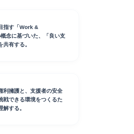
目指す
「Work &
の概念に基づいた、「良い支
を共有する。
権利擁護
と、支援者の
安全
挑戦できる環境
をつくるた
理解する。