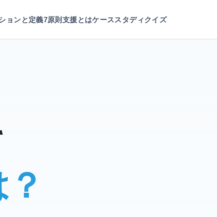
ションと定義
7原則
支援とは
ケーススタディ
クイズ
て
は？