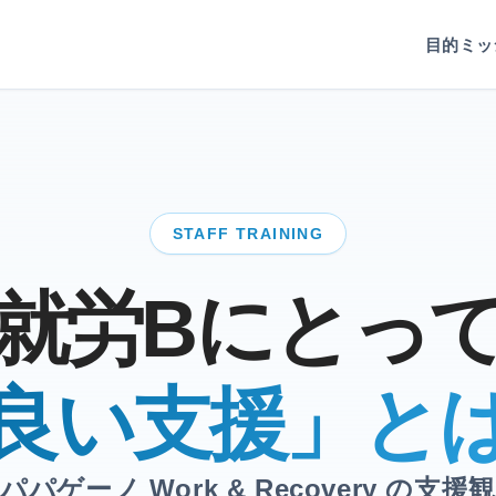
目的
ミッ
STAFF TRAINING
就労Bにとっ
良い支援」と
パパゲーノ Work & Recovery の支援観