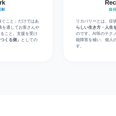
rk
Rec
貢献
自
を稼ぐこと」だけではあ
リカバリーとは、症
務を通してお客さんや
らしい生き方・人生
れること。
支援を受け
のです。
AI等のテク
をつくる側」
としての
能障害を補い、個人
す。