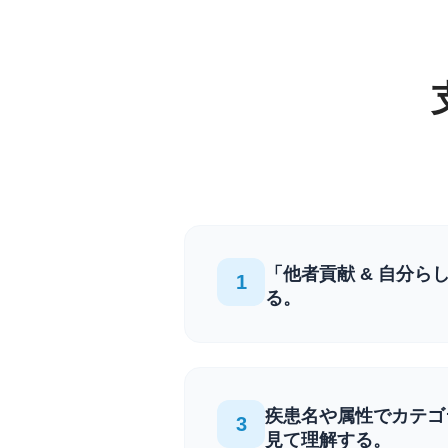
「他者貢献 & 自分ら
1
る。
疾患名や属性でカテゴ
3
見て理解する。