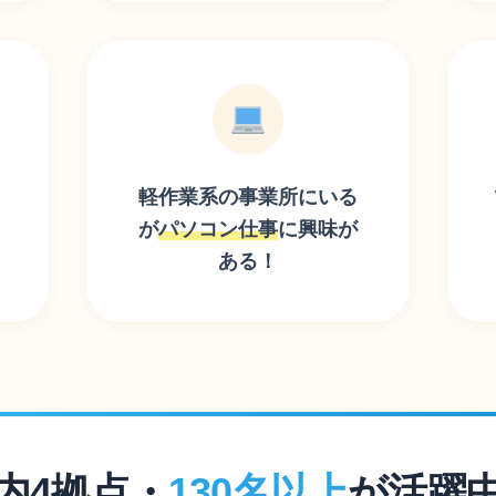
軽作業系の事業所にいる
が
パソコン仕事
に
興味が
ある！
内4拠点・
130名以上
が活躍