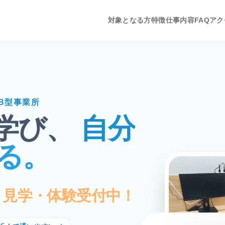
対象となる方
特徴
仕事内容
FAQ
アク
B型事業所
を学び、
自分
る。
見学・体験受付中！