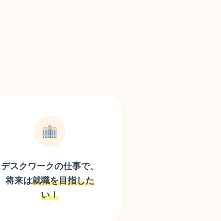
デスクワークの仕事で、
将来は
就職を目指した
い！