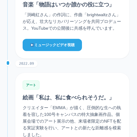
音楽「物語はいつか誰かの役に立つ」
「渕崎紅さん」の作詞に、作曲「brightwaltzさん」
が応え、壮大なリカバリーソングを共同プロデュー
ス。YouTubeでの公開後に共感を呼んでいます。
ミュージックビデオ視聴
2022.09
アート
絵画「私は、私に食べられそうだ。」
クリエイター「EMMA」が描く、圧倒的な生への執
着を宿した100号キャンバスの特大抽象画作品。個
展会場でのアート展示の他、来場者限定のNFTを配
る実証実験を行い、アートとの新たな距離感を模索
しました。