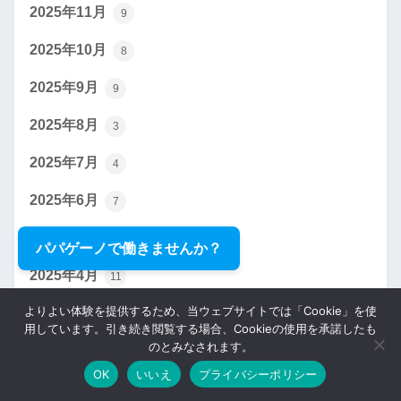
2025年11月
9
2025年10月
8
2025年9月
9
2025年8月
3
2025年7月
4
2025年6月
7
2025年5月
7
パパゲーノで働きませんか？
2025年4月
11
よりよい体験を提供するため、当ウェブサイトでは「Cookie」を使
2025年3月
11
用しています。引き続き閲覧する場合、Cookieの使用を承諾したも
のとみなされます。
2025年2月
4
OK
いいえ
プライバシーポリシー
2025年1月
7