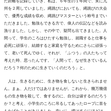
た距離を記録していき、私は、６年生の１年間で、実に九
州を２周していました。縄跳びにおいても、縄跳びの大会
で、優秀な成績を収め、縄跳びマスターという称号までい
ただきました。勉強もできる方で、偉人の伝記などを読み
漁りました。しかし、その中で、疑問も出てきました。人
間って、学生のころはひたすら勉強し、就職すると仕事を
必死に頑張り、結婚すると家庭を守るためにさらに頑張っ
て、老いて死んでゆく。それが、「ふつう」の人たちって
考えた時、思ったんです。「人間って、なぜ生きているん
だろう？何のために生きていくのだろう」と。
人は、生きるために、生き物を食しないと生きられませ
ん。まぁ、人だけではありませんが。これから、幾万幾億
もの生き物を殺して、食するのに、自分は値するのだろう
か？と考え、小学生のころに吊るしてあったロープに首を
もたげたことがありました。幸いに、縄はすぐにほどけ、