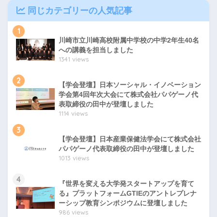
同じカテゴリーの人気記事
1
川崎市立川崎高校附属中学校の中学2年生40名
への講義を担当しました
1341 views
2
【学会登壇】日本ソーシャル・イノベーション
学会第4回年次大会にて株式会社パパゲーノ代
表取締役の田中が登壇しました
1114 views
3
【学会登壇】日本産業保健法学会にて株式会社
パパゲーノ代表取締役の田中が登壇しました
1013 views
4
『世界を変える大学発スタートアップを育て
る』プラットフォームGTIEのアントレプレナ
ーシップ教育シンポジウムに登壇しました
986 views