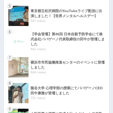
5
東京都立松沢病院のYouTubeライブ配信に出
演しました！【世界メンタルヘルスデー】
981 views
6
【学会登壇】第46回 日本自殺予防学会にて株
式会社パパゲーノ代表取締役の田中が登壇しま
した
962 views
7
横浜市市民協働推進センターのイベントに登壇
しました
884 views
8
龍谷大学 心理学部の授業にてパパゲーノCEO
田中康雅が登壇しました
732 views
9