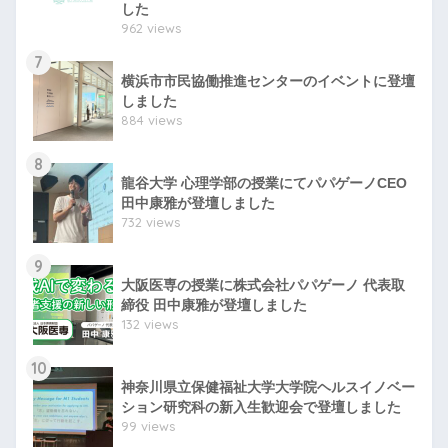
した
962 views
7
横浜市市民協働推進センターのイベントに登壇
しました
884 views
8
龍谷大学 心理学部の授業にてパパゲーノCEO
田中康雅が登壇しました
732 views
9
大阪医専の授業に株式会社パパゲーノ 代表取
締役 田中康雅が登壇しました
132 views
10
神奈川県立保健福祉大学大学院ヘルスイノベー
ション研究科の新入生歓迎会で登壇しました
99 views