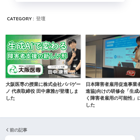
CATEGORY :
登壇
大阪医専の授業に株式会社パパゲー
日本障害者雇用促進事業者
ノ 代表取締役 田中康雅が登壇しま
進協)向けの研修会「生成
した
く障害者雇用の可能性」
した
前の記事