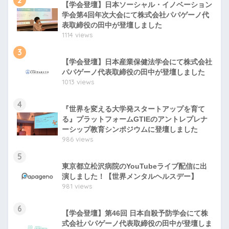
2
【学会登壇】日本ソーシャル・イノベーション
学会第4回年次大会にて株式会社パパゲーノ代
表取締役の田中が登壇しました
1114 views
3
【学会登壇】日本産業保健法学会にて株式会社
パパゲーノ代表取締役の田中が登壇しました
1013 views
4
『世界を変える大学発スタートアップを育て
る』プラットフォームGTIEのアントレプレナ
ーシップ教育シンポジウムに登壇しました
986 views
5
東京都立松沢病院のYouTubeライブ配信に出
演しました！【世界メンタルヘルスデー】
981 views
6
【学会登壇】第46回 日本自殺予防学会にて株
式会社パパゲーノ代表取締役の田中が登壇しま