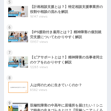
5
【計画相談支援とは？】特定相談支援事業所の
役割や相談の流れを解説
18147 views
6
【IPS援助付き雇用とは？】精神障害の個別就
労支援についてわかりやすく解説
13937 views
7
【ピアサポートとは？】精神障害の当事者同士
のケアをわかりやすく解説
12283 views
8
人は何のために生きていくのか？
8582 views
9
双極性障害の中高年に居場所を届けたい！シニ
ア特有の生きづらさとは？【双極シニアふくろ