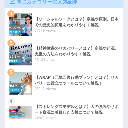
同じカテゴリーの人気記事
1
【ソーシャルワークとは？】定義や原則、日本
での歴史的変遷をわかりやすく解説
37379 views
2
【精神障害のリカバリーとは？】定義や起源、
支援の方法をわかりやすく解説
25409 views
3
【WRAP（元気回復行動プラン）とは？】リカ
バリーに役立つツールについて解説！
23248 views
4
【ストレングスモデルとは？】人の強みやサポ
ート資源に着目した支援について解説
21400 views