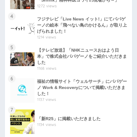
「Shrink」精神科医ヨワイの現場から～」
1272 views
4
フジテレビ「Live News イット!」にてパパゲ
ーノの絵本「飛べない鳥のかけるん」が取り上
げられました！
1214 views
5
【テレビ放送】「NHKニュースおはよう日
本」で株式会社パパゲーノをご紹介いただきま
した
1168 views
6
福祉の情報サイト「ウェルサーチ」にパパゲー
ノ Work & Recoveryについて掲載いただきま
した！
1137 views
7
「新R25」に掲載いただきました
1134 views