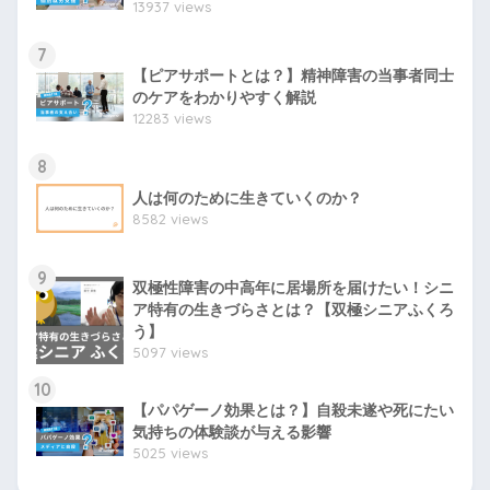
13937 views
7
【ピアサポートとは？】精神障害の当事者同士
のケアをわかりやすく解説
12283 views
8
人は何のために生きていくのか？
8582 views
9
双極性障害の中高年に居場所を届けたい！シニ
ア特有の生きづらさとは？【双極シニアふくろ
う】
5097 views
10
【パパゲーノ効果とは？】自殺未遂や死にたい
気持ちの体験談が与える影響
5025 views