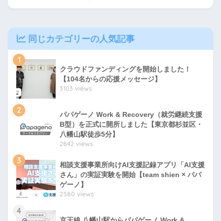
同じカテゴリーの人気記事
1
クラウドファンディングを開始しました！
【104名からの応援メッセージ】
3103 views
2
パパゲーノ Work & Recovery（就労継続支援
B型）を正式に開所しました【東京都杉並区・
八幡山駅徒歩5分】
2842 views
3
相談支援事業所向けAI支援記録アプリ「AI支援
さん」の実証実験を開始【team shien × パパ
ゲーノ】
2580 views
4
京王線 八幡山駅からパパゲーノ Work &