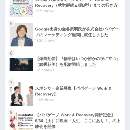
Recovery（就労継続支援B型）までの行き方
2374 views
5
Google出身の金谷武明氏が株式会社パパゲー
ノのマーケティング顧問に就任しました
1850 views
6
【楽曲配信】『物語はいつか誰かの役に立つ』
（線香花美）を配信開始しました
1639 views
7
スポンサー企業募集【パパゲーノ Work &
Recovery】
1469 views
8
【パパゲーノ Work & Recovery開所記念】
9/30（土）に映画「人生、ここにあり！」の上
映会を開催