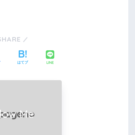
SHARE
LINE
ア
はてブ
llow Me