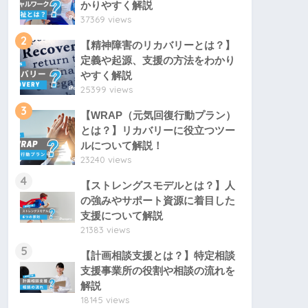
かりやすく解説
37369 views
2
【精神障害のリカバリーとは？】
定義や起源、支援の方法をわかり
やすく解説
25399 views
3
【WRAP（元気回復行動プラン）
とは？】リカバリーに役立つツー
ルについて解説！
23240 views
4
【ストレングスモデルとは？】人
の強みやサポート資源に着目した
支援について解説
21383 views
5
【計画相談支援とは？】特定相談
支援事業所の役割や相談の流れを
解説
18145 views