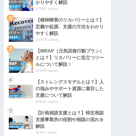
かりやすく解説
37380 views
2
【精神障害のリカバリーとは？】
定義や起源、支援の方法をわかり
やすく解説
25409 views
3
【WRAP（元気回復行動プラン）
とは？】リカバリーに役立つツー
ルについて解説！
23249 views
4
【ストレングスモデルとは？】人
の強みやサポート資源に着目した
支援について解説
21400 views
5
【計画相談支援とは？】特定相談
支援事業所の役割や相談の流れを
解説
18147 views