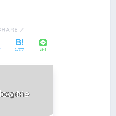
SHARE
LINE
ア
はてブ
llow Me