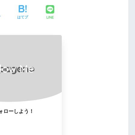
LINE
ア
はてブ
llow Me
ォローしよう！