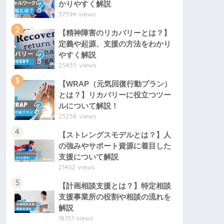
かりやすく解説
37394 views
2
【精神障害のリカバリーとは？】
定義や起源、支援の方法をわかり
やすく解説
25435 views
3
【WRAP（元気回復行動プラン）
とは？】リカバリーに役立つツー
ルについて解説！
23258 views
4
【ストレングスモデルとは？】人
の強みやサポート資源に着目した
支援について解説
21402 views
5
【計画相談支援とは？】特定相談
支援事業所の役割や相談の流れを
解説
18151 views