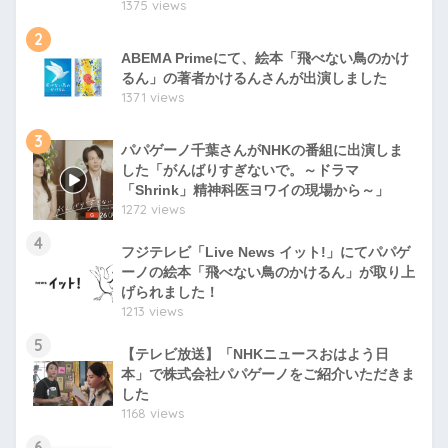
1375 views
2
ABEMA Primeにて、絵本「飛べない鳥のかけ
るん」の著者かけるんさんが出演しました
1371 views
3
パパゲーノ千葉さんがNHKの番組に出演しま
した「がんばりすぎないで。～ドラマ
「Shrink」精神科医ヨワイの現場から～」
1272 views
4
フジテレビ「Live News イット!」にてパパゲ
ーノの絵本「飛べない鳥のかけるん」が取り上
げられました！
1213 views
5
【テレビ放送】「NHKニュースおはよう日
本」で株式会社パパゲーノをご紹介いただきま
した
1168 views
6