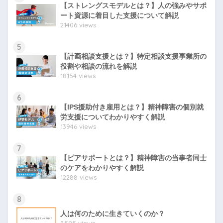
【ストレングスモデルとは？】人の強みやサポ
ート資源に着目した支援について解説
21406 views
5
【計画相談支援とは？】特定相談支援事業所の
役割や相談の流れを解説
18154 views
6
【IPS援助付き雇用とは？】精神障害の個別就
労支援についてわかりやすく解説
13946 views
7
【ピアサポートとは？】精神障害の当事者同士
のケアをわかりやすく解説
12288 views
8
人は何のために生きていくのか？
8595 views