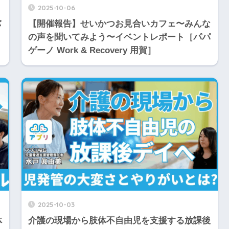
2025-10-06
バ
【開催報告】せいかつお見合いカフェ〜みんな
の声を聞いてみよう〜イベントレポート［パパ
ゲーノ Work & Recovery 用賀］
2025-10-03
体
介護の現場から肢体不自由児を支援する放課後