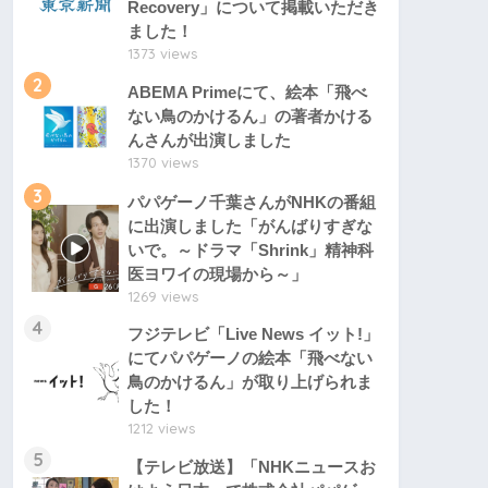
Recovery」について掲載いただき
ました！
1373 views
2
ABEMA Primeにて、絵本「飛べ
ない鳥のかけるん」の著者かける
んさんが出演しました
1370 views
3
パパゲーノ千葉さんがNHKの番組
に出演しました「がんばりすぎな
いで。～ドラマ「Shrink」精神科
医ヨワイの現場から～」
1269 views
4
フジテレビ「Live News イット!」
にてパパゲーノの絵本「飛べない
鳥のかけるん」が取り上げられま
した！
1212 views
5
【テレビ放送】「NHKニュースお