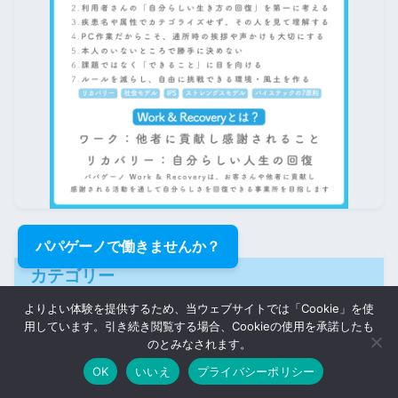
パパゲーノで働きませんか？
カテゴリー
よりよい体験を提供するため、当ウェブサイトでは「Cookie」を使
100 Papageno Story
8
用しています。引き続き閲覧する場合、Cookieの使用を承諾したも
のとみなされます。
インタビュー
1
OK
いいえ
プライバシーポリシー
リカバリーの語り
7