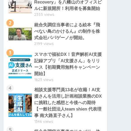
Recovery」を八幡山のオフィスビ
ルに新規開所！利用者を募集開始
2355 views
2
統合失調症当事者による絵本『飛
べない鳥のかけるん』の制作を株
式会社パパゲーノが開始。
2199 views
3
スマホで福祉DX！音声解析AI支援
記録アプリ「AI支援さん」をリリ
ース【初期費用無料キャンペーン
開始】
1823 views
4
相談支援専門員13名が在籍！AI支
援さんを活用し計画相談業務のDX
に挑戦した感想と今後への期待
【一般社団法人team shien 代表理
事 南大路直子さん】
1346 views
5