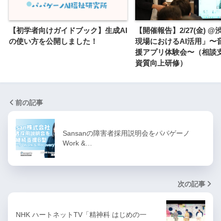
【初学者向けガイドブック】生成AI
【開催報告】2/27(金) 
の使い方を公開しました！
現場におけるAI活用」〜
援アプリ体験会〜（相談
資質向上研修）
前の記事
Sansanの障害者採用説明会をパパゲーノ
Work &…
次の記事
NHK ハートネットTV「精神科 はじめの一