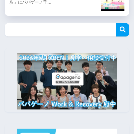
歩」にパパゲーノ千…