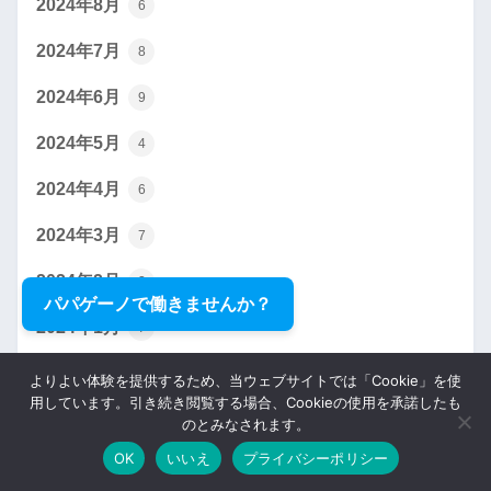
2024年8月
6
2024年7月
8
2024年6月
9
2024年5月
4
2024年4月
6
2024年3月
7
2024年2月
2
パパゲーノで働きませんか？
2024年1月
7
2023年12月
3
よりよい体験を提供するため、当ウェブサイトでは「Cookie」を使
用しています。引き続き閲覧する場合、Cookieの使用を承諾したも
2023年11月
3
のとみなされます。
OK
いいえ
プライバシーポリシー
2023年10月
5