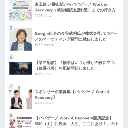
京王線 八幡山駅からパパゲーノ Work &
Recovery（就労継続支援B型）までの行き方
2374 views
5
Google出身の金谷武明氏が株式会社パパゲー
ノのマーケティング顧問に就任しました
1850 views
6
【楽曲配信】『物語はいつか誰かの役に立つ』
（線香花美）を配信開始しました
1639 views
7
スポンサー企業募集【パパゲーノ Work &
Recovery】
1469 views
8
【パパゲーノ Work & Recovery開所記念】
9/30（土）に映画「人生、ここにあり！」の上