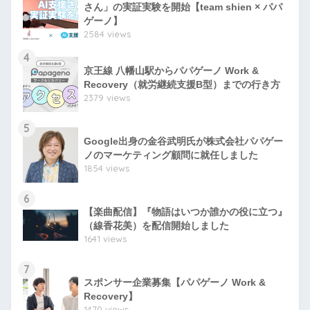
さん」の実証実験を開始【team shien × パパ
ゲーノ】
2584 views
4
京王線 八幡山駅からパパゲーノ Work &
Recovery（就労継続支援B型）までの行き方
2379 views
5
Google出身の金谷武明氏が株式会社パパゲー
ノのマーケティング顧問に就任しました
1854 views
6
【楽曲配信】『物語はいつか誰かの役に立つ』
（線香花美）を配信開始しました
1641 views
7
スポンサー企業募集【パパゲーノ Work &
Recovery】
1470 views