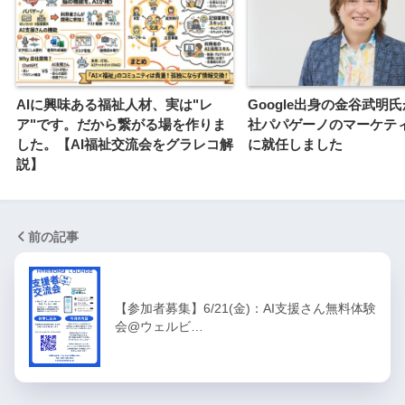
AIに興味ある福祉人材、実は"レ
Google出身の金谷武明
ア"です。だから繋がる場を作りま
社パパゲーノのマーケテ
した。【AI福祉交流会をグラレコ解
に就任しました
説】
前の記事
【参加者募集】6/21(金)：AI支援さん無料体験
会@ウェルビ…