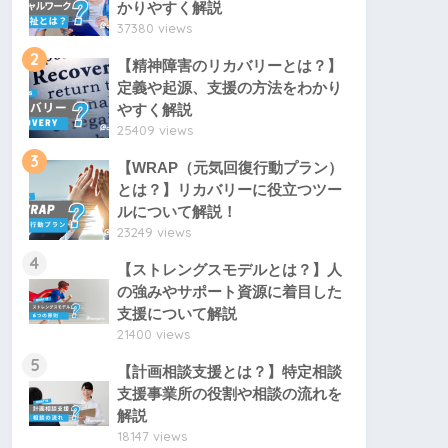
かりやすく解説
37380 views
2
【精神障害のリカバリーとは？】
定義や起源、支援の方法をわかり
やすく解説
25409 views
3
【WRAP（元気回復行動プラン）
とは？】リカバリーに役立つツー
ルについて解説！
23249 views
4
【ストレングスモデルとは？】人
の強みやサポート資源に着目した
支援について解説
21400 views
5
【計画相談支援とは？】特定相談
支援事業所の役割や相談の流れを
解説
18147 views