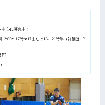
を中心に募集中！
00〜17時or17または18～21時半（詳細はHP
育館
動）