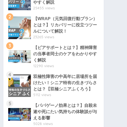
やすく解説
25455 views
2
【WRAP（元気回復行動プラン）
とは？】リカバリーに役立つツー
ルについて解説！
23265 views
3
【ピアサポートとは？】精神障害
の当事者同士のケアをわかりやす
く解説
12290 views
4
双極性障害の中高年に居場所を届
けたい！シニア特有の生きづらさ
とは？【双極シニアふくろう】
5112 views
5
【パパゲーノ効果とは？】自殺未
遂や死にたい気持ちの体験談が与
える影響
5028 views