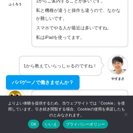
1からご案内することが多いです。
ふくろう
私と機種が違うと操作も違うので、なかな
か難しいです。
スマホでやる⼈が最近は多いですね。
私はiPadを使ってます。
1から教えていらっしゃるのですね！
やすまさ
パパゲーノで働きませんか？
最後はなんとかなるんです。やっぱり気持
よりよい体験を提供するため、当ウェブサイトでは「Cookie」を使
ちがあるから。
用しています。引き続き閲覧する場合、Cookieの使用を承諾したも
ふくろう
のとみなされます。
1、2回ダメでもチャレンジすればなんと
OK
いいえ
プライバシーポリシー
か。