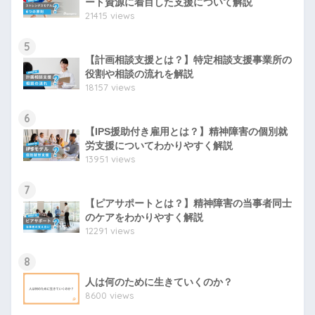
ート資源に着目した支援について解説
21415 views
5
【計画相談支援とは？】特定相談支援事業所の
役割や相談の流れを解説
18157 views
6
【IPS援助付き雇用とは？】精神障害の個別就
労支援についてわかりやすく解説
13951 views
7
【ピアサポートとは？】精神障害の当事者同士
のケアをわかりやすく解説
12291 views
8
人は何のために生きていくのか？
8600 views