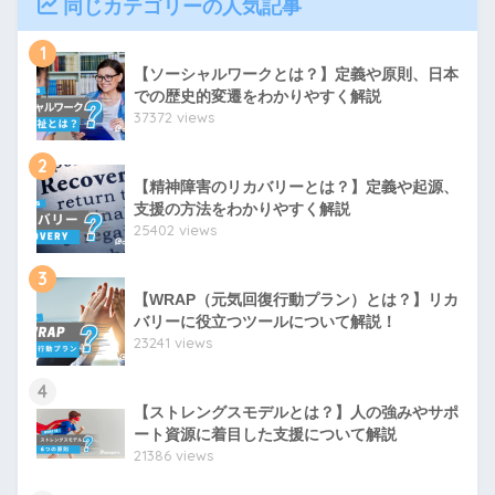
同じカテゴリーの人気記事
1
【ソーシャルワークとは？】定義や原則、日本
での歴史的変遷をわかりやすく解説
37372 views
2
【精神障害のリカバリーとは？】定義や起源、
支援の方法をわかりやすく解説
25402 views
3
【WRAP（元気回復行動プラン）とは？】リカ
バリーに役立つツールについて解説！
23241 views
4
【ストレングスモデルとは？】人の強みやサポ
ート資源に着目した支援について解説
21386 views