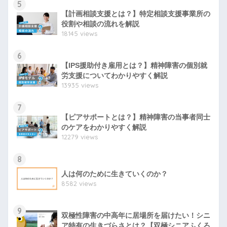
5
【計画相談支援とは？】特定相談支援事業所の
役割や相談の流れを解説
18145 views
6
【IPS援助付き雇用とは？】精神障害の個別就
労支援についてわかりやすく解説
13935 views
7
【ピアサポートとは？】精神障害の当事者同士
のケアをわかりやすく解説
12279 views
8
人は何のために生きていくのか？
8582 views
9
双極性障害の中高年に居場所を届けたい！シニ
ア特有の生きづらさとは？【双極シニアふくろ