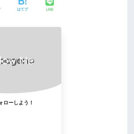
LINE
ア
はてブ
llow Me
ォローしよう！