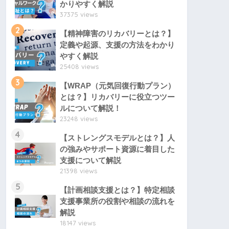
かりやすく解説
37375 views
2
【精神障害のリカバリーとは？】
定義や起源、支援の方法をわかり
やすく解説
25408 views
3
【WRAP（元気回復行動プラン）
とは？】リカバリーに役立つツー
ルについて解説！
23248 views
4
【ストレングスモデルとは？】人
の強みやサポート資源に着目した
支援について解説
21398 views
5
【計画相談支援とは？】特定相談
支援事業所の役割や相談の流れを
解説
18147 views