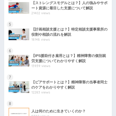
【ストレングスモデルとは？】人の強みやサポ
ート資源に着目した支援について解説
21402 views
5
【計画相談支援とは？】特定相談支援事業所の
役割や相談の流れを解説
18148 views
6
【IPS援助付き雇用とは？】精神障害の個別就
労支援についてわかりやすく解説
13939 views
7
【ピアサポートとは？】精神障害の当事者同士
のケアをわかりやすく解説
12283 views
8
人は何のために生きていくのか？
8582 views