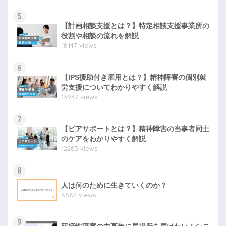
5
【計画相談支援とは？】特定相談支援事業所の
役割や相談の流れを解説
18147 views
6
【IPS援助付き雇用とは？】精神障害の個別就
労支援についてわかりやすく解説
13937 views
7
【ピアサポートとは？】精神障害の当事者同士
のケアをわかりやすく解説
12283 views
8
人は何のために生きていくのか？
8582 views
9