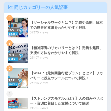
同じカテゴリーの人気記事
1
【ソーシャルワークとは？】定義や原則、日本
での歴史的変遷をわかりやすく解説
37375 views
2
【精神障害のリカバリーとは？】定義や起源、
支援の方法をわかりやすく解説
25407 views
3
【WRAP（元気回復行動プラン）とは？】リカ
バリーに役立つツールについて解説！
23248 views
4
【ストレングスモデルとは？】人の強みやサポ
ート資源に着目した支援について解説
21398 views