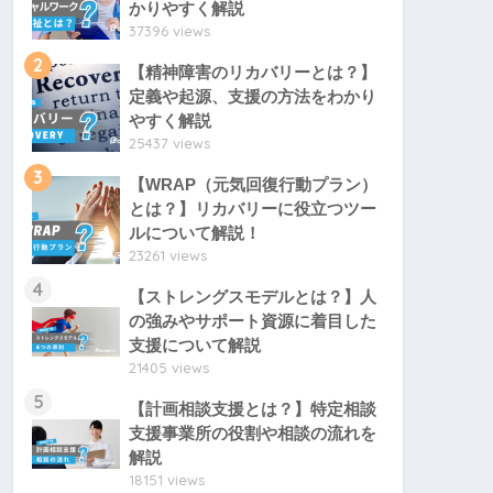
かりやすく解説
37396 views
2
【精神障害のリカバリーとは？】
定義や起源、支援の方法をわかり
やすく解説
25437 views
3
【WRAP（元気回復行動プラン）
とは？】リカバリーに役立つツー
ルについて解説！
23261 views
4
【ストレングスモデルとは？】人
の強みやサポート資源に着目した
支援について解説
21405 views
5
【計画相談支援とは？】特定相談
支援事業所の役割や相談の流れを
解説
18151 views