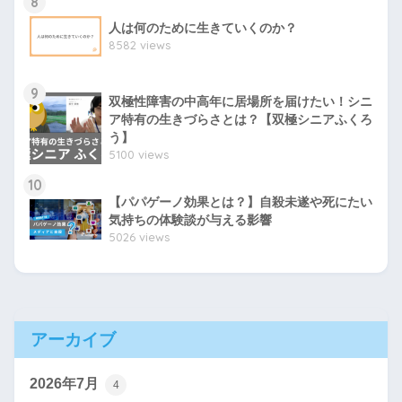
8
人は何のために生きていくのか？
8582 views
9
双極性障害の中高年に居場所を届けたい！シニ
ア特有の生きづらさとは？【双極シニアふくろ
う】
5100 views
10
【パパゲーノ効果とは？】自殺未遂や死にたい
気持ちの体験談が与える影響
5026 views
アーカイブ
2026年7月
4