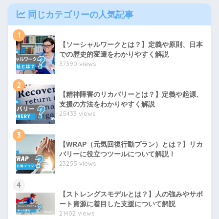
同じカテゴリーの人気記事
1
【ソーシャルワークとは？】定義や原則、日本
での歴史的変遷をわかりやすく解説
37390 views
2
【精神障害のリカバリーとは？】定義や起源、
支援の方法をわかりやすく解説
25433 views
3
【WRAP（元気回復行動プラン）とは？】リカ
バリーに役立つツールについて解説！
23255 views
4
【ストレングスモデルとは？】人の強みやサポ
ート資源に着目した支援について解説
21402 views