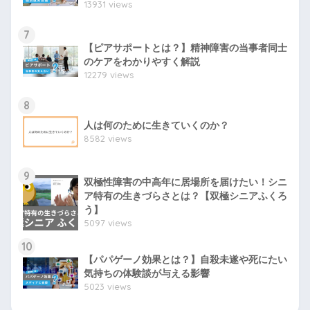
13931 views
7
【ピアサポートとは？】精神障害の当事者同士
のケアをわかりやすく解説
12279 views
8
人は何のために生きていくのか？
8582 views
9
双極性障害の中高年に居場所を届けたい！シニ
ア特有の生きづらさとは？【双極シニアふくろ
う】
5097 views
10
【パパゲーノ効果とは？】自殺未遂や死にたい
気持ちの体験談が与える影響
5023 views