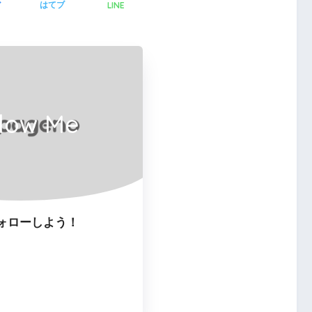
LINE
ア
はてブ
llow Me
ォローしよう！