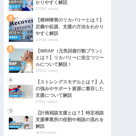
かりやすく解説
37385 views
2
【精神障害のリカバリーとは？】
定義や起源、支援の方法をわかり
やすく解説
25426 views
3
【WRAP（元気回復行動プラン）
とは？】リカバリーに役立つツー
ルについて解説！
23252 views
4
【ストレングスモデルとは？】人
の強みやサポート資源に着目した
支援について解説
21402 views
5
【計画相談支援とは？】特定相談
支援事業所の役割や相談の流れを
解説
18151 views