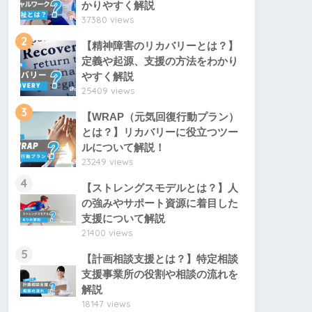
かりやすく解説
37380 views
2
【精神障害のリカバリーとは？】
定義や起源、支援の方法をわかり
やすく解説
25409 views
3
【WRAP（元気回復行動プラン）
とは？】リカバリーに役立つツー
ルについて解説！
23249 views
4
【ストレングスモデルとは？】人
の強みやサポート資源に着目した
支援について解説
21400 views
5
【計画相談支援とは？】特定相談
支援事業所の役割や相談の流れを
解説
18147 views