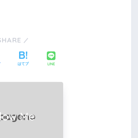
SHARE
LINE
ア
はてブ
llow Me