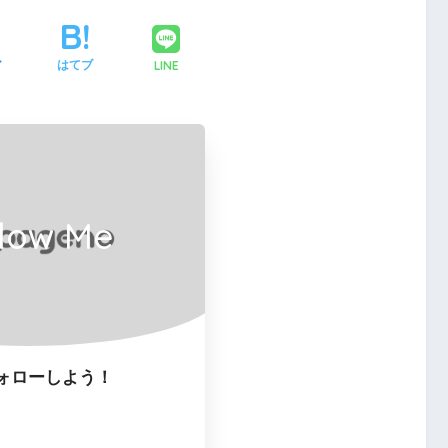
LINE
ア
はてブ
llow Me
ォローしよう！