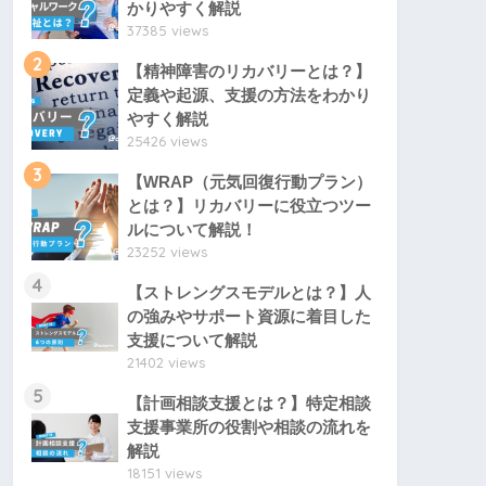
かりやすく解説
37385 views
2
【精神障害のリカバリーとは？】
定義や起源、支援の方法をわかり
やすく解説
25426 views
3
【WRAP（元気回復行動プラン）
とは？】リカバリーに役立つツー
ルについて解説！
23252 views
4
【ストレングスモデルとは？】人
の強みやサポート資源に着目した
支援について解説
21402 views
5
【計画相談支援とは？】特定相談
支援事業所の役割や相談の流れを
解説
18151 views