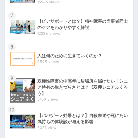
13946 views
7
【ピアサポートとは？】精神障害の当事者同士
のケアをわかりやすく解説
12288 views
8
人は何のために生きていくのか？
8595 views
9
双極性障害の中高年に居場所を届けたい！シニ
ア特有の生きづらさとは？【双極シニアふくろ
う】
5109 views
10
【パパゲーノ効果とは？】自殺未遂や死にたい
気持ちの体験談が与える影響
5027 views