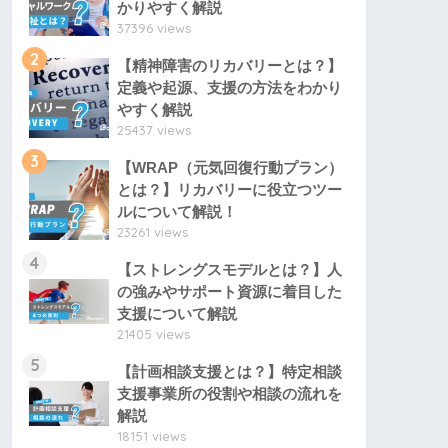
かりやすく解説
37396 views
2
【精神障害のリカバリーとは？】
定義や起源、支援の方法をわかり
やすく解説
25437 views
3
【WRAP（元気回復行動プラン）
とは？】リカバリーに役立つツー
ルについて解説！
23261 views
4
【ストレングスモデルとは？】人
の強みやサポート資源に着目した
支援について解説
21405 views
5
【計画相談支援とは？】特定相談
支援事業所の役割や相談の流れを
解説
18151 views