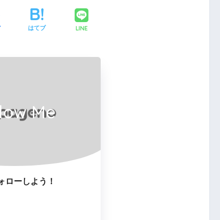
LINE
ア
はてブ
llow Me
ォローしよう！