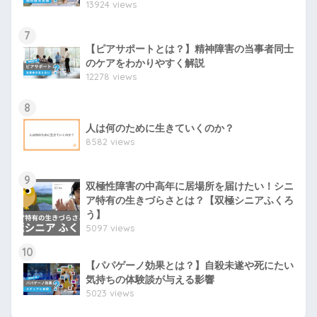
13924 views
7
【ピアサポートとは？】精神障害の当事者同士
のケアをわかりやすく解説
12278 views
8
人は何のために生きていくのか？
8582 views
9
双極性障害の中高年に居場所を届けたい！シニ
ア特有の生きづらさとは？【双極シニアふくろ
う】
5097 views
10
【パパゲーノ効果とは？】自殺未遂や死にたい
気持ちの体験談が与える影響
5023 views