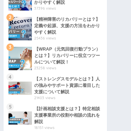
かりやすく解説
37396 views
2
【精神障害のリカバリーとは？】
定義や起源、支援の方法をわかり
やすく解説
25436 views
3
【WRAP（元気回復行動プラン）
とは？】リカバリーに役立つツー
ルについて解説！
23258 views
4
【ストレングスモデルとは？】人
の強みやサポート資源に着目した
支援について解説
21403 views
5
【計画相談支援とは？】特定相談
支援事業所の役割や相談の流れを
解説
18151 views