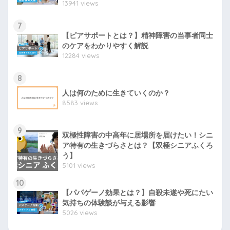
13941 views
7
【ピアサポートとは？】精神障害の当事者同士
のケアをわかりやすく解説
12284 views
8
人は何のために生きていくのか？
8583 views
9
双極性障害の中高年に居場所を届けたい！シニ
ア特有の生きづらさとは？【双極シニアふくろ
う】
5101 views
10
【パパゲーノ効果とは？】自殺未遂や死にたい
気持ちの体験談が与える影響
5026 views