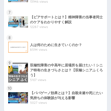
13946 views
7
【ピアサポートとは？】精神障害の当事者同士
のケアをわかりやすく解説
12287 views
8
人は何のために生きていくのか？
8594 views
9
双極性障害の中高年に居場所を届けたい！シニ
ア特有の生きづらさとは？【双極シニアふくろ
う】
5107 views
10
【パパゲーノ効果とは？】自殺未遂や死にたい
気持ちの体験談が与える影響
5027 views