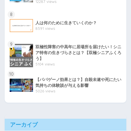
12287 views
8
人は何のために生きていくのか？
8591 views
9
双極性障害の中高年に居場所を届けたい！シニ
ア特有の生きづらさとは？【双極シニアふくろ
う】
5104 views
10
【パパゲーノ効果とは？】自殺未遂や死にたい
気持ちの体験談が与える影響
5026 views
アーカイブ