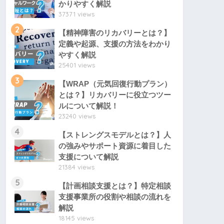
かりやすく解説
37371 views
2
【精神障害のリカバリーとは？】
定義や起源、支援の方法をわかり
やすく解説
25401 views
3
【WRAP（元気回復行動プラン）
とは？】リカバリーに役立つツー
ルについて解説！
23240 views
4
【ストレングスモデルとは？】人
の強みやサポート資源に着目した
支援について解説
21384 views
5
【計画相談支援とは？】特定相談
支援事業所の役割や相談の流れを
解説
18145 views