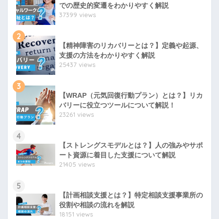
での歴史的変遷をわかりやすく解説
37399 views
2
【精神障害のリカバリーとは？】定義や起源、
支援の方法をわかりやすく解説
25437 views
3
【WRAP（元気回復行動プラン）とは？】リカ
バリーに役立つツールについて解説！
23261 views
4
【ストレングスモデルとは？】人の強みやサポ
ート資源に着目した支援について解説
21405 views
5
【計画相談支援とは？】特定相談支援事業所の
役割や相談の流れを解説
18151 views