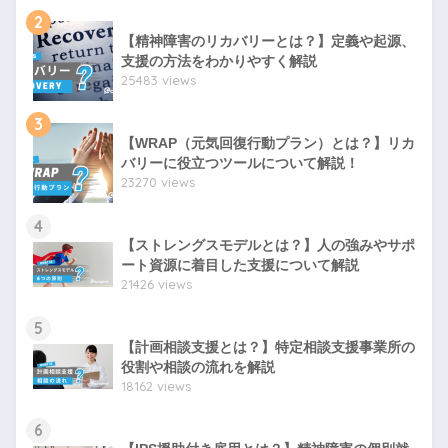
2
【精神障害のリカバリーとは？】定義や起源、
支援の方法をわかりやすく解説
25483 views
3
【WRAP（元気回復行動プラン）とは？】リカ
バリーに役立つツールについて解説！
23270 views
4
【ストレングスモデルとは？】人の強みやサポ
ート資源に着目した支援について解説
21426 views
5
【計画相談支援とは？】特定相談支援事業所の
役割や相談の流れを解説
18162 views
6