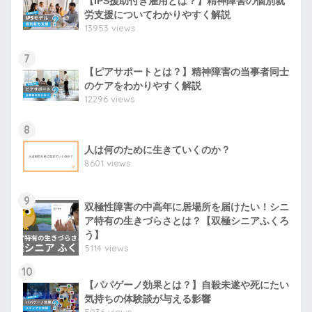
【IPS援助付き雇用とは？】精神障害の個別就
労支援についてわかりやすく解説
13953 views
7
【ピアサポートとは？】精神障害の当事者同士
のケアをわかりやすく解説
12296 views
8
人は何のために生きていくのか？
8601 views
9
双極性障害の中高年に居場所を届けたい！シニ
ア特有の生きづらさとは？【双極シニアふくろ
う】
5114 views
10
【パパゲーノ効果とは？】自殺未遂や死にたい
気持ちの体験談が与える影響
5036 views