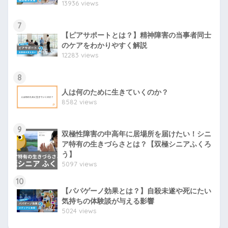
13936 views
7
【ピアサポートとは？】精神障害の当事者同士
のケアをわかりやすく解説
12283 views
8
人は何のために生きていくのか？
8582 views
9
双極性障害の中高年に居場所を届けたい！シニ
ア特有の生きづらさとは？【双極シニアふくろ
う】
5097 views
10
【パパゲーノ効果とは？】自殺未遂や死にたい
気持ちの体験談が与える影響
5024 views