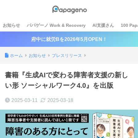
お知らせ
パパゲーノ Work & Recovery
AI支援さん
100 Pap
府中に就労Bを2026年5月OPEN！
ホーム
お知らせ
プレスリリース
書籍『生成AIで変わる障害者支援の新し
い形 ソーシャルワーク4.0』を出版
2025-03-11
2025-03-18