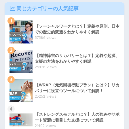
同じカテゴリーの人気記事
1
【ソーシャルワークとは？】定義や原則、日本
での歴史的変遷をわかりやすく解説
37386 views
2
【精神障害のリカバリーとは？】定義や起源、
支援の方法をわかりやすく解説
25428 views
3
【WRAP（元気回復行動プラン）とは？】リカ
バリーに役立つツールについて解説！
23252 views
4
【ストレングスモデルとは？】人の強みやサポ
ート資源に着目した支援について解説
21402 views